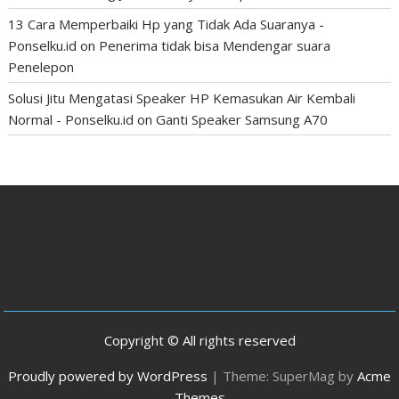
13 Cara Memperbaiki Hp yang Tidak Ada Suaranya -
Ponselku.id
on
Penerima tidak bisa Mendengar suara
Penelepon
Solusi Jitu Mengatasi Speaker HP Kemasukan Air Kembali
Normal - Ponselku.id
on
Ganti Speaker Samsung A70
Copyright © All rights reserved
Proudly powered by WordPress
|
Theme: SuperMag by
Acme
Themes