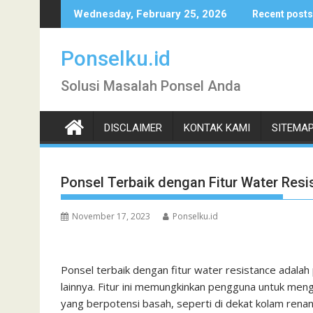
Skip
Wednesday, February 25, 2026
Recent posts
to
content
Ponselku.id
Solusi Masalah Ponsel Anda
DISCLAIMER
KONTAK KAMI
SITEMA
Ponsel Terbaik dengan Fitur Water Resi
November 17, 2023
Ponselku.id
Ponsel terbaik dengan fitur water resistance adalah
lainnya. Fitur ini memungkinkan pengguna untuk meng
yang berpotensi basah, seperti di dekat kolam renan